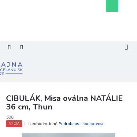
Prejsť
Nákupný
na
košík
obsah
CIBULÁK, Misa oválna NATÁLIE
36 cm, Thun
598
Priemerné
Neohodnotené
Podrobnosti hodnotenia
AKCIA
hodnotenie
produktu