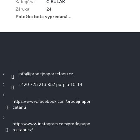
Kategória
:
CIBULÁK
Záruka
:
24
Položka bola vypredaná…
Z
á
p
ä
Kontakt
t
i
info
@
prodejnaporcelanu.cz
e
+420 725 213 952 po-pia 10-14
https://www.facebook.com/prodejnapor
celanu
https://www.instagram.com/prodejnapo
rcelanucz/