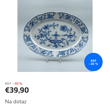
je
0,0
z
5
hviezdičiek.
€57
–30 %
€57
–30 %
€39,90
Jednotková
Na dotaz
cena: