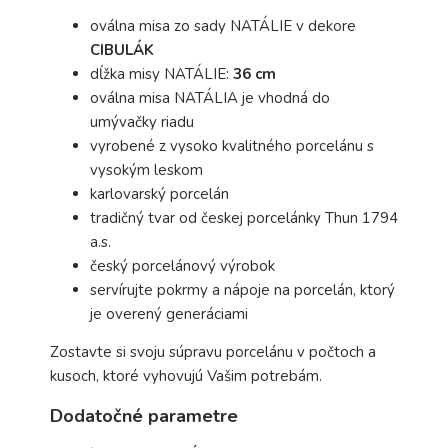
oválna misa zo sady NATÁLIE v dekore
CIBULÁK
dĺžka misy NATÁLIE:
36 cm
oválna misa NATÁLIA je vhodná do
umývačky riadu
vyrobené z vysoko kvalitného porcelánu s
vysokým leskom
karlovarský porcelán
tradičný tvar od českej porcelánky Thun 1794
a.s.
český porcelánový výrobok
servírujte pokrmy a nápoje na porcelán, ktorý
je overený generáciami
Zostavte si svoju súpravu porcelánu v počtoch a
kusoch, ktoré vyhovujú Vašim potrebám.
Dodatočné parametre