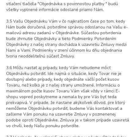
stlačení tlačidla "Objednávka s povinnosťou platby " budú
všetky vyplnené informácie odoslané priamo Nám.
3.5 Vašu Objednávku Vám v čo najkratšom čase po tom, kedy
Nám bude doručená, potvrdíme správou odoslanou na Vašu e-
mailovú adresu zadanú v Objednávke. Súčasťou potvrdenia
bude zhrnutie Objednávky a tieto Podmienky. Potvrdením
Objednávky z našej strany dochádza k uzavretiu Zmluvy medzi
Nami a Vami. Podmienky v znení účinnom ku dňu objednania
tvoria neoddeliteľnú súčasť Zmluvy.
3.6 Môžu nastať aj prípady, kedy Vám nebudeme môcť
Objednávku potvrdiť. Ide najmä o situácie, kedy Tovar nie je
dostupný alebo prípady, kedy objednáte väčší počet kusov
Tovaru, než koľko je z našej strany umožnené. Informáciu o
maximálnom počte kusov Tovaru Vám však vždy v rámci E-
shopu vopred poskytneme a nemala by pre Vás byť teda
prekvapivá. V prípade, že nastane akýkoľvek dôvod, pre ktorý
nemôžeme Objednávku potvrdiť, budeme Vás kontaktovať a
zašleme Vám ponuku na uzavretie Zmluvy v pozmenenej
podobe oproti Objednávke. Zmluva je v takom prípade uzavretá
vo chvíli, kedy Našu ponuku potvrdíte.