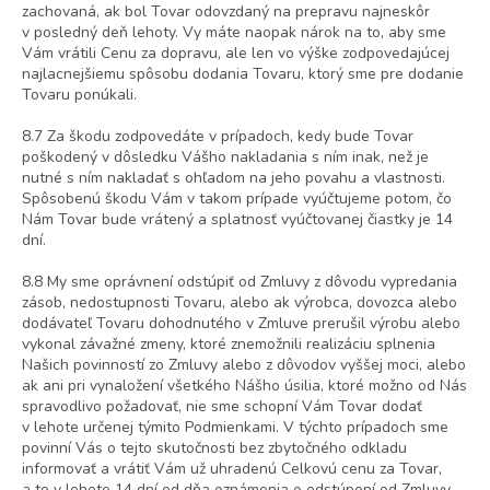
zachovaná, ak bol Tovar odovzdaný na prepravu najneskôr
v posledný deň lehoty. Vy máte naopak nárok na to, aby sme
Vám vrátili Cenu za dopravu, ale len vo výške zodpovedajúcej
najlacnejšiemu spôsobu dodania Tovaru, ktorý sme pre dodanie
Tovaru ponúkali.
8.7 Za škodu zodpovedáte v prípadoch, kedy bude Tovar
poškodený v dôsledku Vášho nakladania s ním inak, než je
nutné s ním nakladať s ohľadom na jeho povahu a vlastnosti.
Spôsobenú škodu Vám v takom prípade vyúčtujeme potom, čo
Nám Tovar bude vrátený a splatnosť vyúčtovanej čiastky je 14
dní.
8.8 My sme oprávnení odstúpiť od Zmluvy z dôvodu vypredania
zásob, nedostupnosti Tovaru, alebo ak výrobca, dovozca alebo
dodávateľ Tovaru dohodnutého v Zmluve prerušil výrobu alebo
vykonal závažné zmeny, ktoré znemožnili realizáciu splnenia
Našich povinností zo Zmluvy alebo z dôvodov vyššej moci, alebo
ak ani pri vynaložení všetkého Nášho úsilia, ktoré možno od Nás
spravodlivo požadovať, nie sme schopní Vám Tovar dodať
v lehote určenej týmito Podmienkami. V týchto prípadoch sme
povinní Vás o tejto skutočnosti bez zbytočného odkladu
informovať a vrátiť Vám už uhradenú Celkovú cenu za Tovar,
a to v lehote 14 dní od dňa oznámenia o odstúpení od Zmluvy.