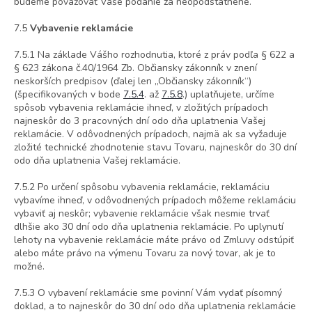
budeme považovať Vaše podanie za neopodstatnené.
7.5
Vybavenie reklamácie
7.5.1 Na základe Vášho rozhodnutia, ktoré z práv podľa § 622 a
§ 623 zákona č.40/1964 Zb. Občiansky zákonník v znení
neskorších predpisov (ďalej len „Občiansky zákonník“)
(špecifikovaných v bode
7.5.4
. až
7.5.8
.) uplatňujete, určíme
spôsob vybavenia reklamácie ihneď, v zložitých prípadoch
najneskôr do 3 pracovných dní odo dňa uplatnenia Vašej
reklamácie. V odôvodnených prípadoch, najmä ak sa vyžaduje
zložité technické zhodnotenie stavu Tovaru, najneskôr do 30 dní
odo dňa uplatnenia Vašej reklamácie.
7.5.2 Po určení spôsobu vybavenia reklamácie, reklamáciu
vybavíme ihneď, v odôvodnených prípadoch môžeme reklamáciu
vybaviť aj neskôr; vybavenie reklamácie však nesmie trvať
dlhšie ako 30 dní odo dňa uplatnenia reklamácie. Po uplynutí
lehoty na vybavenie reklamácie máte právo od Zmluvy odstúpiť
alebo máte právo na výmenu Tovaru za nový tovar, ak je to
možné.
7.5.3 O vybavení reklamácie sme povinní Vám vydať písomný
doklad, a to najneskôr do 30 dní odo dňa uplatnenia reklamácie