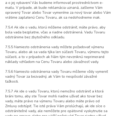
a o jej vybavení Vás budeme informovať prostredníctvom e-
mailu. V prípade, ak bude reklamácia uznaná, zašleme Vám
opravený Tovar alebo Tovar vymeníme za nový tovar alebo Vám
vrátime zaplatenú Cenu Tovaru, ak sa nedohodneme inak.
7.5.4 Ak ide o vadu, ktorú môžeme odstrániť, máte právo, aby
bola vada bezplatne, včas a riadne odstránená. Vadu Tovaru
odstránime bez zbytočného odkladu.
7.5.5 Namiesto odstránenia vady môžete požadovať výmenu
Tovaru, alebo ak sa vada týka len súčasti Tovaru, výmenu tejto
súčasti, a to v prípadoch ak Nám tým nevzniknú neprimerané
náklady vzhľadom na Cenu Tovaru alebo závažnosť vady.
7.5.6 Namiesto odstránenia vady Tovaru môžeme vždy vymeniť
vadný Tovar za bezvadný, ak Vám to nespôsobí závažné
ťažkosti.
7.5.7 Ak ide o vadu Tovaru, ktorú nemožno odstrániť a ktorá
bráni tomu, aby ste Tovar mohli riadne užívať ako tovar bez
vady, máte právo na výmenu Tovaru alebo máte právo od
Zmluvy odstúpiť. Tie isté práva Vám prislúchajú, ak ide síce o
odstrániteľné vady, ale nemôžete pre opätovné vyskytnutie sa
vady po oprave alebo pre väčší počet vád Tovar riadne užívať.