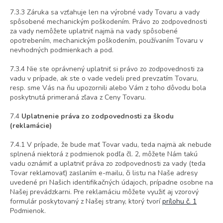
7.3.3 Záruka sa vzťahuje len na výrobné vady Tovaru a vady
spôsobené mechanickým poškodením. Právo zo zodpovednosti
za vady nemôžete uplatniť najmä na vady spôsobené
opotrebením, mechanickým poškodením, používaním Tovaru v
nevhodných podmienkach a pod.
7.3.4 Nie ste oprávnený uplatniť si právo zo zodpovednosti za
vadu v prípade, ak ste o vade vedeli pred prevzatím Tovaru,
resp. sme Vás na ňu upozornili alebo Vám z toho dôvodu bola
poskytnutá primeraná zľava z Ceny Tovaru.
7.4
Uplatnenie práva zo zodpovednosti za škodu
(reklamácie)
7.4.1 V prípade, že bude mať Tovar vadu, teda najmä ak nebude
splnená niektorá z podmienok podľa čl. 2, môžete Nám takú
vadu oznámiť a uplatniť práva zo zodpovednosti za vady (teda
Tovar reklamovať) zaslaním e-mailu, či listu na Naše adresy
uvedené pri Našich identifikačných údajoch, prípadne osobne na
Našej prevádzkarni. Pre reklamáciu môžete využiť aj vzorový
formulár poskytovaný z Našej strany, ktorý tvorí
prílohu č. 1
Podmienok.