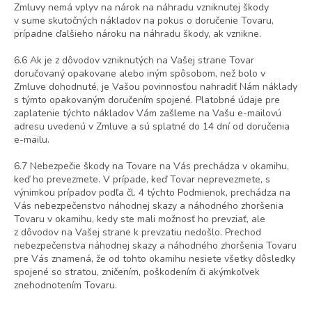
Zmluvy nemá vplyv na nárok na náhradu vzniknutej škody
v sume skutočných nákladov na pokus o doručenie Tovaru,
prípadne ďalšieho nároku na náhradu škody, ak vznikne.
6.6 Ak je z dôvodov vzniknutých na Vašej strane Tovar
doručovaný opakovane alebo iným spôsobom, než bolo v
Zmluve dohodnuté, je Vašou povinnosťou nahradiť Nám náklady
s týmto opakovaným doručením spojené. Platobné údaje pre
zaplatenie týchto nákladov Vám zašleme na Vašu e-mailovú
adresu uvedenú v Zmluve a sú splatné do 14 dní od doručenia
e-mailu.
6.7 Nebezpečie škody na Tovare na Vás prechádza v okamihu,
keď ho prevezmete. V prípade, keď Tovar neprevezmete, s
výnimkou prípadov podľa čl.
4
týchto Podmienok, prechádza na
Vás nebezpečenstvo náhodnej skazy a náhodného zhoršenia
Tovaru v okamihu, kedy ste mali možnosť ho prevziať, ale
z dôvodov na Vašej strane k prevzatiu nedošlo. Prechod
nebezpečenstva náhodnej skazy a náhodného zhoršenia Tovaru
pre Vás znamená, že od tohto okamihu nesiete všetky dôsledky
spojené so stratou, zničením, poškodením či akýmkoľvek
znehodnotením Tovaru.