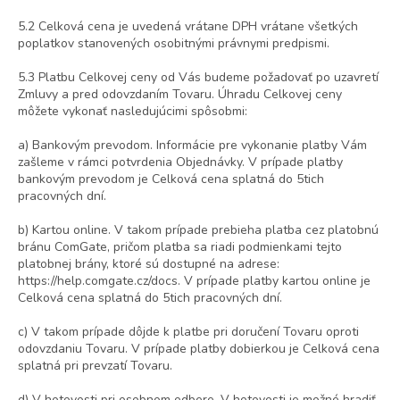
5.2 Celková cena je uvedená vrátane DPH vrátane všetkých
poplatkov stanovených osobitnými právnymi predpismi.
5.3 Platbu Celkovej ceny od Vás budeme požadovať po uzavretí
Zmluvy a pred odovzdaním Tovaru. Úhradu Celkovej ceny
môžete vykonať nasledujúcimi spôsobmi:
a) Bankovým prevodom. Informácie pre vykonanie platby Vám
zašleme v rámci potvrdenia Objednávky. V prípade platby
bankovým prevodom je Celková cena splatná do 5tich
pracovných dní.
b) Kartou online. V takom prípade prebieha platba cez platobnú
bránu ComGate, pričom platba sa riadi podmienkami tejto
platobnej brány, ktoré sú dostupné na adrese:
https://help.comgate.cz/docs. V prípade platby kartou online je
Celková cena splatná do 5tich pracovných dní.
c) V takom prípade dôjde k platbe pri doručení Tovaru oproti
odovzdaniu Tovaru. V prípade platby dobierkou je Celková cena
splatná pri prevzatí Tovaru.
d) V hotovosti pri osobnom odbere. V hotovosti je možné hradiť