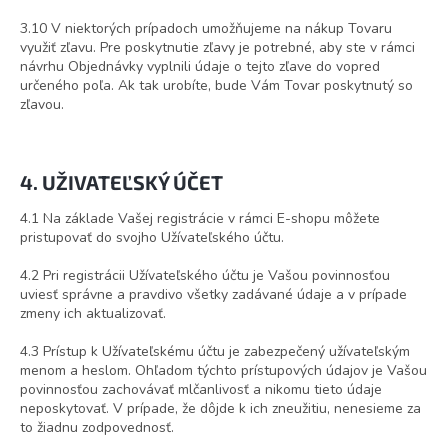
3.10 V niektorých prípadoch umožňujeme na nákup Tovaru
využiť zľavu. Pre poskytnutie zľavy je potrebné, aby ste v rámci
návrhu Objednávky vyplnili údaje o tejto zľave do vopred
určeného poľa. Ak tak urobíte, bude Vám Tovar poskytnutý so
zľavou.
4. UŽIVATEĽSKÝ ÚČET
4.1 Na základe Vašej registrácie v rámci E-shopu môžete
pristupovať do svojho Užívateľského účtu.
4.2 Pri registrácii Užívateľského účtu je Vašou povinnosťou
uviesť správne a pravdivo všetky zadávané údaje a v prípade
zmeny ich aktualizovať.
4.3 Prístup k Užívateľskému účtu je zabezpečený užívateľským
menom a heslom. Ohľadom týchto prístupových údajov je Vašou
povinnosťou zachovávať mlčanlivosť a nikomu tieto údaje
neposkytovať. V prípade, že dôjde k ich zneužitiu, nenesieme za
to žiadnu zodpovednosť.