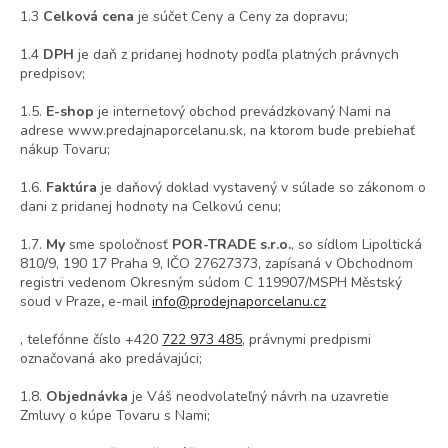
1.3
Celková cena
je súčet Ceny a Ceny za dopravu;
1.4
DPH
je daň z pridanej hodnoty podľa platných právnych
predpisov;
1.5.
E-shop
je internetový obchod prevádzkovaný Nami na
adrese www.predajnaporcelanu.sk, na ktorom bude prebiehať
nákup Tovaru;
1.6.
Faktúra
je daňový doklad vystavený v súlade so zákonom o
dani z pridanej hodnoty na Celkovú cenu;
1.7.
My
sme spoločnosť
POR-TRADE s.r.o.
, so sídlom Lipoltická
810/9, 190 17 Praha 9, IČO 27627373, zapísaná v Obchodnom
registri vedenom Okresným súdom C 119907/MSPH Městský
soud v Praze
,
e-mail
info@prodejnaporcelanu.cz
, telefónne číslo +420
722 973 485
, právnymi predpismi
označovaná ako predávajúci;
1.8.
Objednávka
je Váš neodvolateľný návrh na uzavretie
Zmluvy o kúpe Tovaru s Nami;