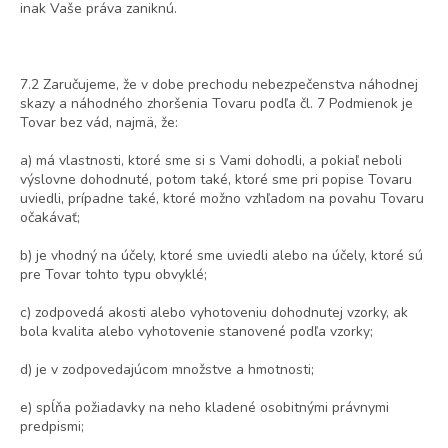
inak Vaše práva zaniknú.
7.2 Zaručujeme, že v dobe prechodu nebezpečenstva náhodnej
skazy a náhodného zhoršenia Tovaru podľa čl. 7 Podmienok je
Tovar bez vád, najmä, že:
a) má vlastnosti, ktoré sme si s Vami dohodli, a pokiaľ neboli
výslovne dohodnuté, potom také, ktoré sme pri popise Tovaru
uviedli, prípadne také, ktoré možno vzhľadom na povahu Tovaru
očakávať;
b) je vhodný na účely, ktoré sme uviedli alebo na účely, ktoré sú
pre Tovar tohto typu obvyklé;
c) zodpovedá akosti alebo vyhotoveniu dohodnutej vzorky, ak
bola kvalita alebo vyhotovenie stanovené podľa vzorky;
d) je v zodpovedajúcom množstve a hmotnosti;
e) spĺňa požiadavky na neho kladené osobitnými právnymi
predpismi;