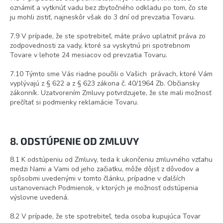
oznámiť a vytknúť vadu bez zbytočného odkladu po tom, čo ste
ju mohli zistiť, najneskôr však do 3 dní od prevzatia Tovaru.
7.9 V prípade, že ste spotrebiteľ, máte právo uplatniť práva zo
zodpovednosti za vady, ktoré sa vyskytnú pri spotrebnom
Tovare v lehote 24 mesiacov od prevzatia Tovaru.
7.10 Týmto sme Vás riadne poučili o Vašich právach, ktoré Vám
vyplývajú z § 622 a z § 623 zákona č. 40/1964 Zb. Občiansky
zákonník. Uzatvorením Zmluvy potvrdzujete, že ste mali možnosť
prečítať si podmienky reklamácie Tovaru.
8. ODSTÚPENIE OD ZMLUVY
8.1 K odstúpeniu od Zmluvy, teda k ukončeniu zmluvného vzťahu
medzi Nami a Vami od jeho začiatku, môže dôjsť z dôvodov a
spôsobmi uvedenými v tomto článku, prípadne v ďalších
ustanoveniach Podmienok, v ktorých je možnosť odstúpenia
výslovne uvedená.
8.2 V prípade, že ste spotrebiteľ, teda osoba kupujúca Tovar