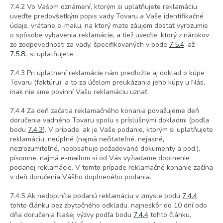
7.4.2 Vo Vašom oznámení, ktorým si uplatňujete reklamáciu
uveďte predovšetkým popis vady Tovaru a Vaše identifikačné
údaje, vrátane e-mailu, na ktorý mate záujem dostať vyrozumie
o spôsobe vybavenia reklamácie, a tiež uveďte, ktorý z nárokov
zo zodpovednosti za vady, špecifikovaných v bode
7.5.4
. až
7.5.8
., si uplatňujete.
7.4.3 Pri uplatnení reklamácie nám predložte aj doklad o kúpe
Tovaru (faktúru), a to za účelom preukázania jeho kúpy u Nás,
inak nie sme povinní Vašu reklamáciu uznať.
7.4.4 Za deň začatia reklamačného konania považujeme deň
doručenia vadného Tovaru spolu s príslušnými dokladmi (podľa
bodu
7.4.3
). V prípade, ak je Vaše podanie, ktorým si uplatňujete
reklamáciu, neúplné (najmä nečitateľné, nejasné,
nezrozumiteľné, neobsahuje požadované dokumenty a pod.),
písomne, najmä e-mailom si od Vás
vyžiadame doplnenie
podanej reklamácie. V tomto prípade reklamačné konanie začína
v deň doručenia Vášho doplneného podania.
7.4.5 Ak nedoplníte podanú reklamáciu v zmysle bodu
7.4.4
.
tohto článku bez zbytočného odkladu, najneskôr do 10 dní odo
dňa doručenia Našej výzvy podľa bodu
7.4.4
tohto článku,