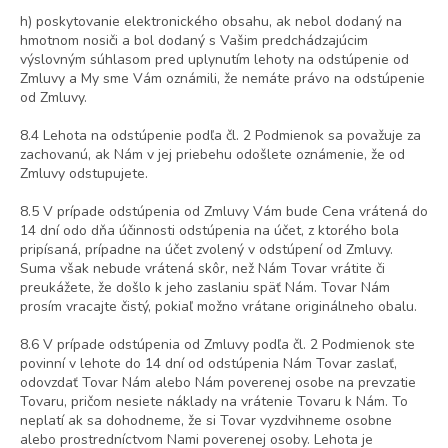
h) poskytovanie elektronického obsahu, ak nebol dodaný na
hmotnom nosiči a bol dodaný s Vašim predchádzajúcim
výslovným súhlasom pred uplynutím lehoty na odstúpenie od
Zmluvy a My sme Vám oznámili, že nemáte právo na odstúpenie
od Zmluvy.
8.4 Lehota na odstúpenie podľa čl. 2 Podmienok sa považuje za
zachovanú, ak Nám v jej priebehu odošlete oznámenie, že od
Zmluvy odstupujete.
8.5 V prípade odstúpenia od Zmluvy Vám bude Cena vrátená do
14 dní odo dňa účinnosti odstúpenia na účet, z ktorého bola
pripísaná, prípadne na účet zvolený v odstúpení od Zmluvy.
Suma však nebude vrátená skôr, než Nám Tovar vrátite či
preukážete, že došlo k jeho zaslaniu späť Nám. Tovar Nám
prosím vracajte čistý, pokiaľ možno vrátane originálneho obalu.
8.6 V prípade odstúpenia od Zmluvy podľa čl. 2 Podmienok ste
povinní v lehote do 14 dní od odstúpenia Nám Tovar zaslať,
odovzdať Tovar Nám alebo Nám poverenej osobe na prevzatie
Tovaru, pričom
nesiete náklady na vrátenie Tovaru k Nám. To
neplatí ak sa dohodneme, že si Tovar vyzdvihneme osobne
alebo prostredníctvom Nami poverenej osoby. Lehota je