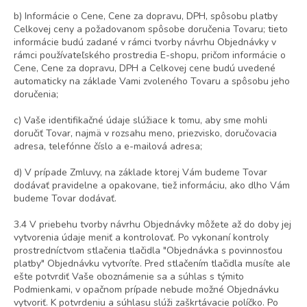
b) Informácie o Cene, Cene za dopravu, DPH, spôsobu platby
Celkovej ceny a požadovanom spôsobe doručenia Tovaru; tieto
informácie budú zadané v rámci tvorby návrhu Objednávky v
rámci používateľského prostredia E-shopu, pričom informácie o
Cene, Cene za dopravu, DPH a Celkovej cene budú uvedené
automaticky na základe Vami zvoleného Tovaru a spôsobu jeho
doručenia;
c) Vaše identifikačné údaje slúžiace k tomu, aby sme mohli
doručiť Tovar, najmä v rozsahu meno, priezvisko, doručovacia
adresa, telefónne číslo a e-mailová adresa;
d) V prípade Zmluvy, na základe ktorej Vám budeme Tovar
dodávať pravidelne a opakovane, tiež informáciu, ako dlho Vám
budeme Tovar dodávať.
3.4 V priebehu tvorby návrhu Objednávky môžete až do doby jej
vytvorenia údaje meniť a kontrolovať. Po vykonaní kontroly
prostredníctvom stlačenia tlačidla "Objednávka s povinnosťou
platby" Objednávku vytvoríte. Pred stlačením tlačidla musíte ale
ešte potvrdiť Vaše oboznámenie sa a súhlas s týmito
Podmienkami, v opačnom prípade nebude možné Objednávku
vytvoriť. K potvrdeniu a súhlasu slúži zaškrtávacie políčko. Po