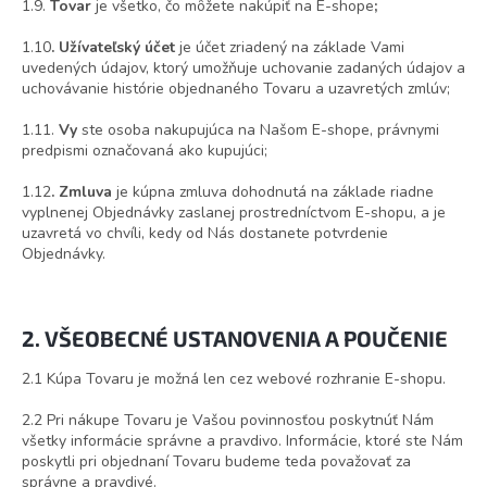
1.9.
Tovar
je všetko, čo môžete nakúpiť na E-shope
;
1.10
. Užívateľský účet
je účet zriadený na základe Vami
uvedených údajov, ktorý umožňuje uchovanie zadaných údajov a
uchovávanie histórie objednaného Tovaru a uzavretých zmlúv;
1.11.
Vy
ste osoba nakupujúca na Našom E-shope, právnymi
predpismi označovaná ako kupujúci;
1.12
. Zmluva
je kúpna zmluva dohodnutá na základe riadne
vyplnenej Objednávky zaslanej prostredníctvom E-shopu, a je
uzavretá vo chvíli, kedy od Nás dostanete potvrdenie
Objednávky.
2. VŠEOBECNÉ USTANOVENIA A POUČENIE
2.1 Kúpa Tovaru je možná len cez webové rozhranie E-shopu.
2.2 Pri nákupe Tovaru je Vašou povinnosťou poskytnúť Nám
všetky informácie správne a pravdivo. Informácie, ktoré ste Nám
poskytli pri objednaní Tovaru budeme teda považovať za
správne a pravdivé.