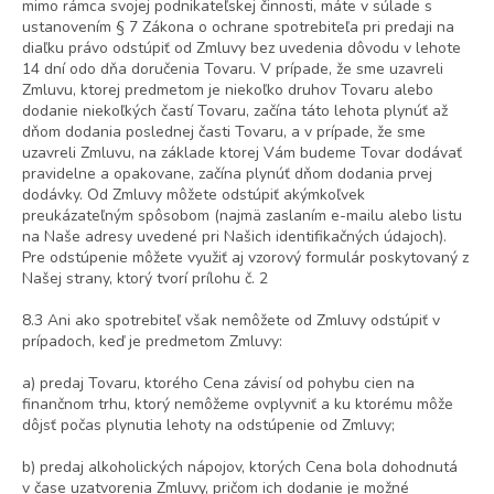
mimo rámca svojej podnikateľskej činnosti, máte v súlade s
ustanovením § 7 Zákona o ochrane spotrebiteľa pri predaji na
diaľku právo odstúpiť od Zmluvy bez uvedenia dôvodu v lehote
14 dní odo dňa doručenia Tovaru. V prípade, že sme uzavreli
Zmluvu, ktorej predmetom je niekoľko druhov Tovaru alebo
dodanie niekoľkých častí Tovaru, začína táto lehota plynúť až
dňom dodania poslednej časti Tovaru, a v prípade, že sme
uzavreli Zmluvu, na základe ktorej Vám budeme Tovar dodávať
pravidelne a opakovane, začína plynúť dňom dodania prvej
dodávky. Od Zmluvy môžete odstúpiť akýmkoľvek
preukázateľným spôsobom (najmä zaslaním e-mailu alebo listu
na Naše adresy uvedené pri Našich identifikačných údajoch).
Pre odstúpenie môžete využiť aj vzorový formulár poskytovaný z
Našej strany, ktorý tvorí prílohu č. 2
8.3 Ani ako spotrebiteľ však nemôžete od Zmluvy odstúpiť v
prípadoch, keď je predmetom Zmluvy:
a) predaj Tovaru, ktorého Cena závisí od pohybu cien na
finančnom trhu, ktorý nemôžeme ovplyvniť a ku ktorému
môže
dôjsť počas plynutia lehoty na odstúpenie od Zmluvy;
b) predaj alkoholických nápojov, ktorých Cena bola dohodnutá
v čase uzatvorenia Zmluvy, pričom ich dodanie je možné