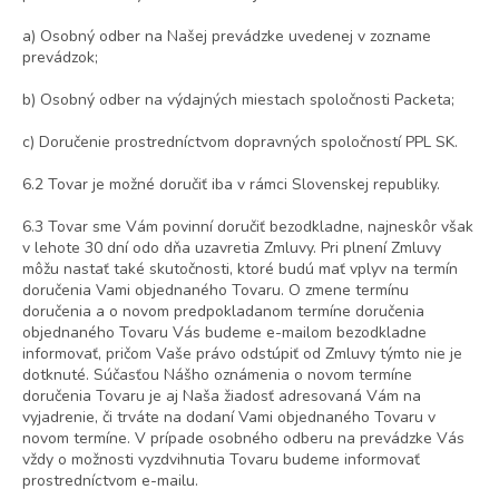
a) Osobný odber na Našej prevádzke uvedenej v zozname
prevádzok;
b) Osobný odber na výdajných miestach spoločnosti Packeta;
c) Doručenie prostredníctvom dopravných spoločností PPL SK.
6.2 Tovar je možné doručiť iba v rámci Slovenskej republiky.
6.3 Tovar sme Vám povinní doručiť bezodkladne, najneskôr však
v lehote 30 dní odo dňa uzavretia Zmluvy. Pri plnení Zmluvy
môžu nastať také skutočnosti, ktoré budú mať vplyv na termín
doručenia Vami objednaného Tovaru. O zmene termínu
doručenia a o novom predpokladanom termíne doručenia
objednaného Tovaru Vás budeme e-mailom bezodkladne
informovať, pričom Vaše právo odstúpiť od Zmluvy týmto nie je
dotknuté. Súčasťou Nášho oznámenia o novom termíne
doručenia Tovaru je aj Naša žiadosť adresovaná Vám na
vyjadrenie, či trváte na dodaní Vami objednaného Tovaru v
novom termíne. V prípade osobného odberu na prevádzke Vás
vždy o možnosti vyzdvihnutia Tovaru budeme informovať
prostredníctvom e-mailu.