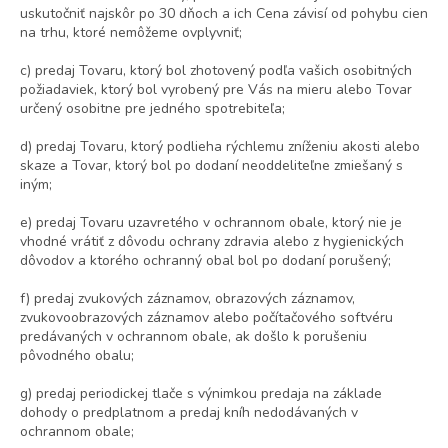
uskutočniť najskôr po 30 dňoch a ich Cena závisí od pohybu cien
na trhu, ktoré nemôžeme ovplyvniť;
c) predaj Tovaru, ktorý bol zhotovený podľa vašich osobitných
požiadaviek, ktorý bol vyrobený pre Vás na mieru alebo Tovar
určený osobitne pre jedného spotrebiteľa;
d) predaj Tovaru, ktorý podlieha rýchlemu zníženiu akosti alebo
skaze a Tovar, ktorý bol po dodaní neoddeliteľne zmiešaný s
iným;
e) predaj Tovaru uzavretého v ochrannom
obale, ktorý nie je
vhodné vrátiť z dôvodu ochrany zdravia alebo z hygienických
dôvodov a ktorého ochranný obal bol po dodaní porušený;
f) predaj zvukových záznamov, obrazových záznamov,
zvukovoobrazových záznamov alebo počítačového softvéru
predávaných v ochrannom obale, ak došlo k porušeniu
pôvodného obalu;
g) predaj periodickej tlače s výnimkou predaja na základe
dohody o predplatnom a predaj kníh nedodávaných v
ochrannom obale;