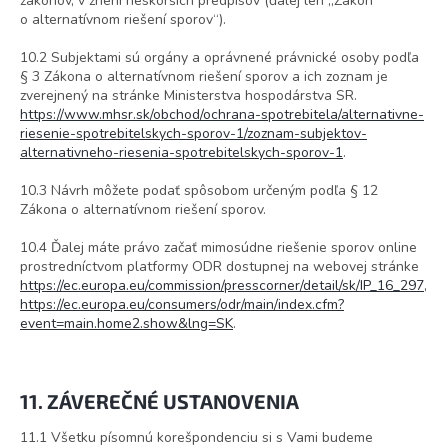
zákonov, v znení neskorších predpisov (ďalej len „Zákon
o alternatívnom riešení sporov“).
10.2 Subjektami sú orgány a oprávnené právnické osoby podľa
§ 3 Zákona o alternatívnom riešení sporov a ich zoznam je
zverejnený na stránke Ministerstva hospodárstva SR.
https://www.mhsr.sk/obchod/ochrana-spotrebitela/alternativne-
riesenie-spotrebitelskych-sporov-1/zoznam-subjektov-
alternativneho-riesenia-spotrebitelskych-sporov-1
.
10.3 Návrh môžete podať spôsobom určeným podľa § 12
Zákona o alternatívnom riešení sporov.
10.4 Ďalej máte právo začať mimosúdne riešenie sporov online
prostredníctvom platformy ODR dostupnej na webovej stránke
https://ec.europa.eu/commission/presscorner/detail/sk/IP_16_297
,
https://ec.europa.eu/consumers/odr/main/index.cfm?
event=main.home2.show&lng=SK
.
11. ZÁVEREČNÉ USTANOVENIA
11.1 Všetku písomnú korešpondenciu si s Vami budeme