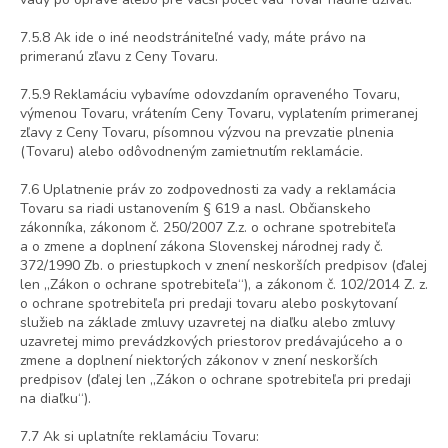
7.5.8 Ak ide o iné neodstrániteľné vady, máte právo na
primeranú zľavu z Ceny Tovaru.
7.5.9 Reklamáciu vybavíme odovzdaním opraveného Tovaru,
výmenou Tovaru, vrátením Ceny Tovaru, vyplatením primeranej
zľavy z Ceny Tovaru, písomnou výzvou na prevzatie plnenia
(Tovaru) alebo odôvodneným zamietnutím reklamácie.
7.6 Uplatnenie práv zo zodpovednosti za vady a reklamácia
Tovaru sa riadi ustanovením § 619 a nasl. Občianskeho
zákonníka, zákonom č. 250/2007 Z.z. o ochrane spotrebiteľa
a o zmene a doplnení zákona Slovenskej národnej rady č.
372/1990 Zb. o priestupkoch v znení neskorších predpisov (ďalej
len „Zákon o ochrane spotrebiteľa“), a zákonom č. 102/2014 Z. z.
o ochrane spotrebiteľa pri predaji tovaru alebo poskytovaní
služieb na základe zmluvy uzavretej na diaľku alebo zmluvy
uzavretej mimo prevádzkových priestorov predávajúceho a o
zmene a doplnení niektorých zákonov v znení neskorších
predpisov (ďalej len „Zákon o ochrane spotrebiteľa pri predaji
na diaľku“).
7.7 Ak si uplatníte reklamáciu Tovaru: