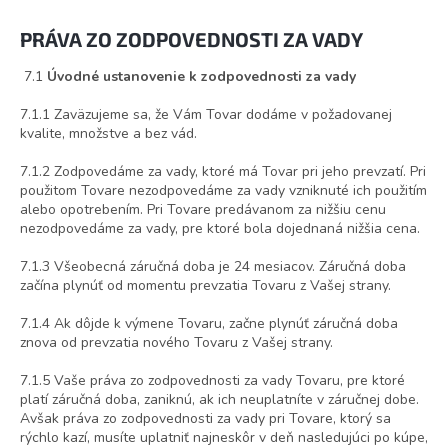
PRÁVA ZO ZODPOVEDNOSTI ZA VADY
7.1
Úvodné ustanovenie k zodpovednosti za vady
7.1.1 Zaväzujeme sa, že Vám Tovar dodáme v požadovanej
kvalite, množstve a bez vád.
7.1.2 Zodpovedáme za vady, ktoré má Tovar pri jeho prevzatí. Pri
použitom Tovare nezodpovedáme za vady vzniknuté ich použitím
alebo opotrebením. Pri Tovare predávanom za nižšiu cenu
nezodpovedáme za vady, pre ktoré bola dojednaná nižšia cena.
7.1.3 Všeobecná záručná doba je 24 mesiacov. Záručná doba
začína plynúť od momentu prevzatia Tovaru z Vašej strany.
7.1.4 Ak dôjde k výmene Tovaru, začne plynúť záručná doba
znova od prevzatia nového Tovaru z Vašej strany.
7.1.5 Vaše práva zo zodpovednosti za vady Tovaru, pre ktoré
platí záručná doba, zaniknú, ak ich neuplatníte v záručnej dobe.
Avšak práva zo zodpovednosti za vady pri Tovare, ktorý sa
rýchlo kazí, musíte uplatniť najneskôr v deň nasledujúci po kúpe,