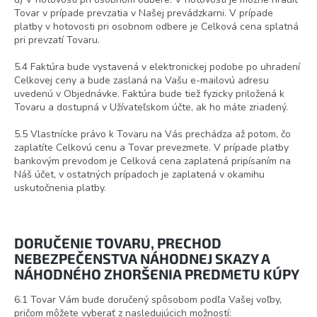
Tovar v prípade prevzatia v Našej prevádzkarni. V prípade
platby v hotovosti pri osobnom odbere je Celková cena splatná
pri prevzatí Tovaru.
5.4 Faktúra bude vystavená v elektronickej podobe po uhradení
Celkovej ceny a bude zaslaná na Vašu e-mailovú adresu
uvedenú v Objednávke. Faktúra bude tiež fyzicky priložená k
Tovaru a dostupná v Užívateľskom účte, ak ho máte zriadený.
5.5 Vlastnícke právo k Tovaru na Vás prechádza až potom, čo
zaplatíte Celkovú cenu a Tovar prevezmete. V prípade platby
bankovým prevodom je Celková cena zaplatená pripísaním na
Náš účet, v ostatných prípadoch je zaplatená v okamihu
uskutočnenia platby.
DORUČENIE TOVARU
, PRECHOD
NEBEZPEČENSTVA NÁHODNEJ SKAZY A
NÁHODNÉHO ZHORŠENIA PREDMETU KÚPY
6.1 Tovar Vám bude doručený spôsobom podľa Vašej voľby,
pričom môžete vyberať z nasledujúcich možností: