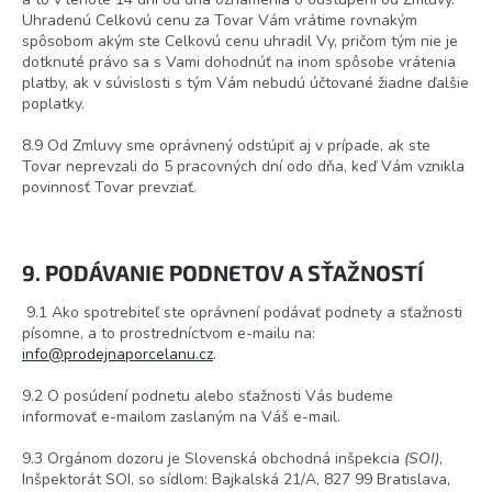
Uhradenú Celkovú cenu za Tovar Vám vrátime rovnakým
spôsobom akým ste Celkovú cenu uhradil Vy, pričom tým nie je
dotknuté právo sa s Vami dohodnúť na inom spôsobe vrátenia
platby, ak v súvislosti s tým Vám nebudú účtované žiadne ďalšie
poplatky.
8.9 Od Zmluvy sme oprávnený odstúpiť aj v prípade, ak ste
Tovar neprevzali do 5 pracovných dní odo dňa, keď Vám vznikla
povinnosť Tovar prevziať.
9. PODÁVANIE PODNETOV A SŤAŽNOSTÍ
9.1 Ako spotrebiteľ ste oprávnení podávať podnety a sťažnosti
písomne, a to prostredníctvom e-mailu na:
info@prodejnaporcelanu.cz
.
9.2 O posúdení podnetu alebo sťažnosti Vás budeme
informovať e-mailom zaslaným na Váš e-mail.
9.3 Orgánom dozoru je Slovenská obchodná inšpekcia
(SOI)
,
Inšpektorát SOI, so sídlom:
Bajkalská 21/A, 827 99 Bratislava
,