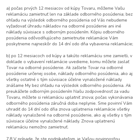
a) počas prvých 12 mesiacov od kúpy Tovaru, môžeme Vašu
reklamáciu zamietnuť len na základe odborného posúdenia; bez
ohľadu na výsledok odborného posúdenia od Vás nebudeme
vyžadovať úhradu nákladov na odborné posúdenie ani iné
náklady súvisiace s odborným posúdením. Kópiu odborného
posúdenia odôvodňujúceho zamietnutie reklamácie Vám
poskytneme najneskôr do 14 dní odo dňa vybavenia reklamácie;
b) po 12 mesiacoch od kúpy a takúto reklamáciu sme zamietli, v
doklade o vybavení reklamácie uvedieme, komu môžete zaslať
Tovar na odborné posúdenie. Ak zašlete Tovar na odborné
posúdenie určenej osobe, náklady odborného posúdenia, ako aj
všetky ostatné s tým súvisiace účelne vynaložené náklady
znášame My bez ohľadu na výsledok odborného posúdenia. Ak
preukážete odborným posúdením Našu zodpovednosť za vadu
Tovaru, môžete si reklamáciu uplatniť znova; počas vykonávania
odborného posúdenia záručná doba neplynie. Sme povinní Vám
uhradiť do 14 dní odo dňa znova uplatnenia reklamácie všetky
náklady vynaložené na odborné posúdenie, ako aj všetky s tým
súvisiace účelne vynaložené náklady. Znova uplatnenú
reklamáciu nemožno zamietnuť.
7.8 V prípade, že ste podnikateľom, je Vašou povinnosťou