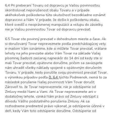
6.4 Pri preberaní Tovaru od dopravcu je Vašou povinnosťou
skontrolovať neporušenosť obalu Tovaru a v prípade
akéhokoľvek poškodenia túto skutočnosť bezodkladne oznámiť
dopravcovi a Nám. V prípade, že došlo k poškodeniu obalu,
ktoré svedčí o neoprávnenej manipulácii a vstupu do zásielky,
nie je Vašou povinnosťou Tovar od dopravcu prevziať.
6.5 Tovar ste povinný prevziať v dohodnutom mieste a čase. Ak
si doručovaný Tovar neprevezmete podľa predchádzajúcej vety,
e-mailom Vám oznámime, kde si môžete Tovar prevziať, vrátane
lehoty na jeho prevzatie alebo Vám Tovar na základe Vašej
písomnej žiadosti zaslanej najneskôr do 14 dní od kedy ste si
mali Tovar prevziať, opätovne doručíme, pričom sa zaväzujete
nám uhradiť všetky náklady spojené s opätovným doručením
Tovaru. V prípade, kedy porušíte svoju povinnosť prevziať Tovar,
s výnimkou prípadov podľa
čl. 6.4
týchto Podmienok, nemá to za
následok porušenie Našej povinnosti Vám Tovar doručiť.
Zároveň to, že Tovar neprevezmete, nie je odstúpenie od
Zmluvy medzi Nami a Vami. Ak Tovar neprevezmete ani v
dodatočnej lehote, vzniká Nám právo od Zmluvy odstúpiť z
dôvodu Vášho podstatného porušenia Zmluvy. Ak sa
rozhodneme predmetné právo vykonať, je odstúpenie účinné v
deň, kedy Vám toto odstúpenie doručíme. Odstúpenie od