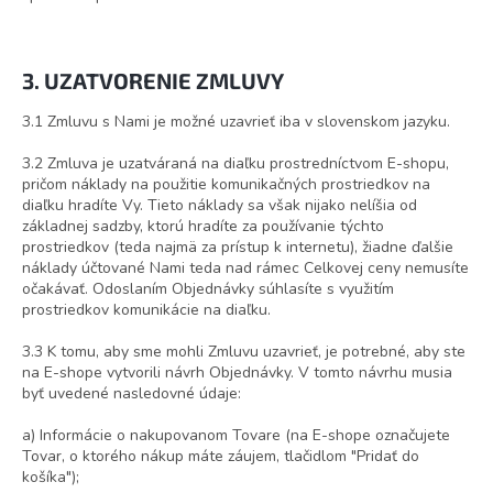
3. UZATVORENIE ZMLUVY
3.1 Zmluvu s Nami je možné uzavrieť iba v slovenskom jazyku.
3.2 Zmluva je uzatváraná na diaľku prostredníctvom E-shopu,
pričom náklady na použitie komunikačných prostriedkov na
diaľku hradíte Vy. Tieto náklady sa však nijako nelíšia od
základnej sadzby, ktorú hradíte za používanie týchto
prostriedkov (teda najmä za prístup k internetu), žiadne ďalšie
náklady účtované Nami teda nad rámec Celkovej ceny nemusíte
očakávať. Odoslaním Objednávky súhlasíte s využitím
prostriedkov komunikácie na diaľku.
3.3 K tomu, aby sme mohli Zmluvu uzavrieť, je potrebné, aby ste
na E-shope vytvorili návrh Objednávky. V tomto návrhu musia
byť uvedené nasledovné údaje:
a) Informácie o nakupovanom Tovare (na E-shope označujete
Tovar, o ktorého nákup máte záujem, tlačidlom "Pridať do
košíka");