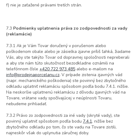
f) nie je zaťažené právami tretích strán.
7.3
Podmienky uplatnenia práva zo zodpovednosti za vady
(reklamácie)
7.3.1 Ak je Vám Tovar doručený v porušenom alebo
poškodenom obale alebo je zásielka zjavne príliš ľahká, žiadame
Vás, aby ste takýto Tovar od dopravnej spoločnosti nepreberali
a aby ste nám túto skutočnosť bezodkladne oznámili na
telefónnom čísle
+420 722 973 485
alebo e-mailom na
info@prodejnaporcelanu.cz
.
V prípade zistenia zjavných vád
(napr. mechanického poškodenia) ste povinný bez zbytočného
odkladu uplatniť reklamáciu spôsobom podľa bodu 7.4.1. nižšie.
Na neskoršie uplatnenú reklamáciu z dôvodu zjavných vád na
Tovare, vrátane vady spočívajúcej v neúplnosti Tovaru,
nebudeme prihliadať.
7.3.2 Právo zo zodpovednosti za iné vady (skryté vady), ste
povinný uplatniť spôsobom podľa bodu
7.4.1
. nižšie bez
zbytočného odkladu po tom, čo ste vadu na Tovare zistili,
najneskôr však do uplynutia záručnej doby.