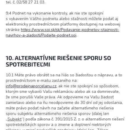
tel. č.
02/58 27 21 03.
9.4 Podnet na vykonanie kontroly, ak nie ste spokojní
s vybavením Vášho podnetu alebo sťažnosti môžete podať aj
elektronicky prostredníctvom platformy dostupnej na webovej
stránke
https://www.soi.sk/sk/Podavanie-podnetov-staznosti-
navrhov-a-ziadosti/Podajte-podnet.soi
.
10. ALTERNATÍVNE RIEŠENIE SPORU SO
SPOTREBITEĽMI
10.1 Máte právo obrátiť sa na Nás so žiadosťou o nápravu, a to
prostredníctvom e-mailu zaslaného na:
info@prodejnaporcelanu.cz
, ak nie ste spokojní so spôsobom,
ktorým sme vybavili Vašu reklamáciu alebo ak sa domnievate,
že sme porušili Vaše práva. Ak odpovieme na Vašu žiadosť
zamietavo alebo na ňu neodpovieme do 30 dní od jej odoslania,
máte právo podať návrh na začatie alternatívneho riešenia
sporu subjektu alternatívneho riešenia sporov (ďalej len
„
Subjekt
“) podľa zákona č. 391/2015 Z. z. o alternatívnom riešení
spotrebiteľských sporov a o zmene a doplnení niektorých