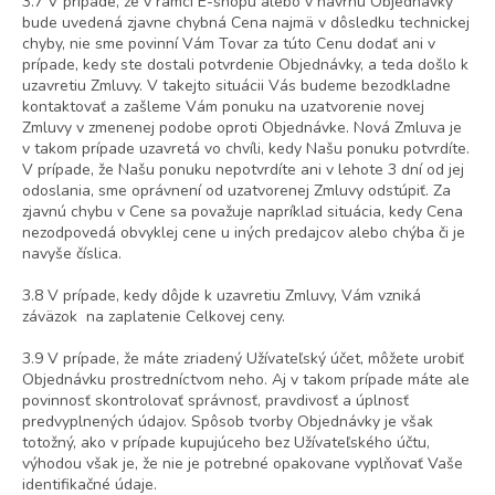
3.7 V prípade, že v rámci E-shopu alebo v návrhu Objednávky
bude uvedená zjavne chybná Cena najmä v dôsledku technickej
chyby, nie sme povinní Vám Tovar za túto Cenu dodať ani v
prípade, kedy ste dostali potvrdenie Objednávky, a teda došlo k
uzavretiu Zmluvy. V takejto situácii Vás budeme bezodkladne
kontaktovať a zašleme Vám ponuku na uzatvorenie novej
Zmluvy v zmenenej podobe oproti Objednávke. Nová Zmluva je
v takom prípade uzavretá vo chvíli, kedy Našu ponuku potvrdíte.
V prípade, že Našu ponuku nepotvrdíte ani v lehote 3 dní od jej
odoslania, sme oprávnení od uzatvorenej Zmluvy odstúpiť. Za
zjavnú chybu v Cene sa považuje napríklad situácia, kedy Cena
nezodpovedá obvyklej cene u iných predajcov alebo chýba či je
navyše číslica.
3.8 V prípade, kedy dôjde k uzavretiu Zmluvy, Vám vzniká
záväzok na zaplatenie Celkovej ceny.
3.9 V prípade, že máte zriadený Užívateľský účet, môžete urobiť
Objednávku prostredníctvom neho. Aj v takom prípade máte ale
povinnosť skontrolovať správnosť, pravdivosť a úplnosť
predvyplnených údajov. Spôsob tvorby Objednávky je však
totožný, ako v prípade kupujúceho bez Užívateľského účtu,
výhodou však je, že nie je potrebné opakovane vyplňovať Vaše
identifikačné údaje.