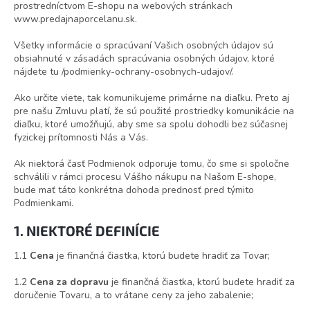
prostredníctvom E-shopu na webových stránkach
www.predajnaporcelanu.sk.
Všetky informácie o spracúvaní Vašich osobných údajov sú
obsiahnuté v zásadách spracúvania osobných údajov, ktoré
nájdete tu /podmienky-ochrany-osobnych-udajov/.
Ako určite viete, tak komunikujeme primárne na diaľku. Preto aj
pre našu Zmluvu platí, že sú použité prostriedky komunikácie na
diaľku, ktoré umožňujú, aby sme sa spolu dohodli bez súčasnej
fyzickej prítomnosti Nás a Vás.
Ak niektorá časť Podmienok odporuje tomu, čo sme si spoločne
schválili v rámci procesu Vášho nákupu na Našom E-shope,
bude mať táto konkrétna dohoda prednosť pred týmito
Podmienkami.
1. NIEKTORÉ DEFINÍCIE
1.1
Cena
je finančná čiastka, ktorú budete hradiť za Tovar;
1.2
Cena za dopravu
je finančná čiastka, ktorú budete hradiť za
doručenie Tovaru, a to vrátane ceny za jeho zabalenie;