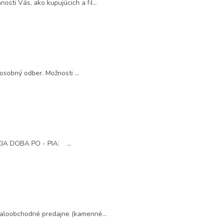
sti Vás, ako kupujúcich a N...
sobný odber. Možnosti ...
 DOBA PO - PIA: ...
maloobchodné predajne (kamenné...