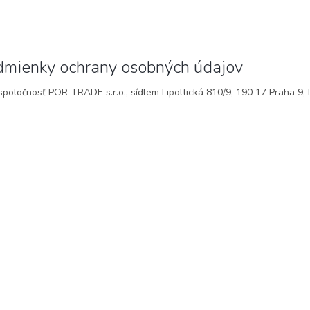
dmienky ochrany osobných údajov
poločnosť POR-TRADE s.r.o., sídlem Lipoltická 810/9, 190 17 Praha 9, 
O
v
l
á
d
a
c
i
e
p
r
v