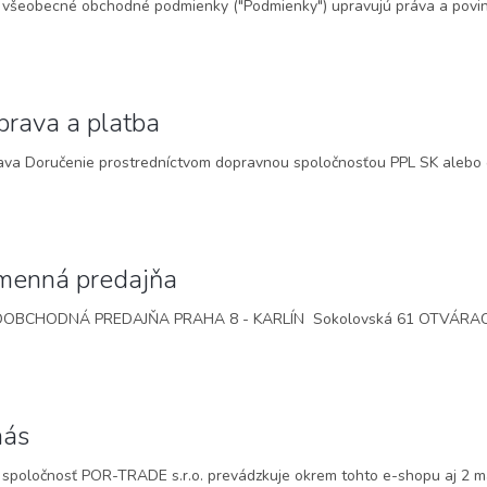
 všeobecné obchodné podmienky ("Podmienky") upravujú práva a povinno
rava a platba
va Doručenie prostredníctvom dopravnou spoločnosťou PPL SK alebo o
menná predajňa
OBCHODNÁ PREDAJŇA PRAHA 8 - KARLÍN Sokolovská 61 OTVÁRACIA
nás
spoločnosť POR-TRADE s.r.o. prevádzkuje okrem tohto e-shopu aj 2 