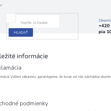
ov
Zákazní
+420 
pia 1
HĽADAŤ
ležité informácie
klamácia
mácia Vážení zákazníci, garantujeme, že tovar od nás odchádza skontr
chodné podmienky