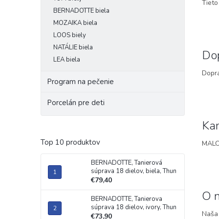
Tieto
k
BERNADOTTE biela
o
MOZAIKA biela
v
LOOS biely
NATÁLIE biela
Dop
LEA biela
Dopra
Program na pečenie
Porcelán pre deti
Ka
Top 10 produktov
MALO
BERNADOTTE, Tanierová
súprava 18 dielov, biela, Thun
€79,40
O 
BERNADOTTE, Tanierova
súprava 18 dielov, ivory, Thun
Naša 
€73,90