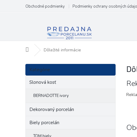
Prejsť
Obchodné podmienky
Podmienky ochrany osobných údaj
na
obsah
Domov
Dôležité informácie
B
Preskočiť
Dô
o
Kategórie
kategórie
č
V
Re
n
Slonová kosť
ý
ý
p
Rekla
p
BERNADOTTE ivory
i
a
s
n
Dekorovaný porcelán
č
e
l
l
Biely porcelán
Ob
á
n
TOM biely