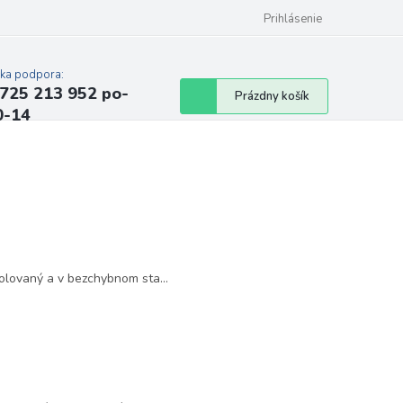
Prihlásenie
cka podpora:
725 213 952 po-
Nákupný
Prázdny košík
0-14
košík
olovaný a v bezchybnom sta...