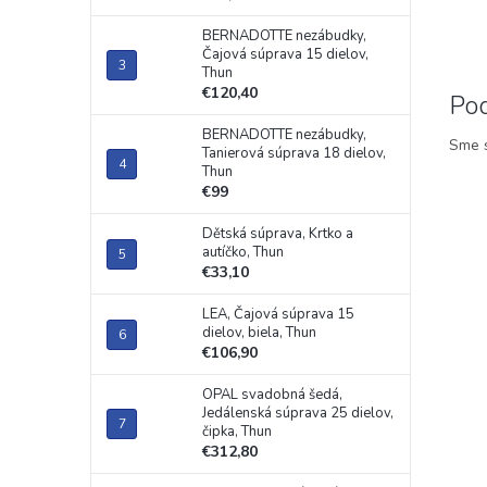
BERNADOTTE nezábudky,
Čajová súprava 15 dielov,
Thun
€120,40
Po
BERNADOTTE nezábudky,
Sme s
Tanierová súprava 18 dielov,
Thun
€99
Dětská súprava, Krtko a
autíčko, Thun
€33,10
LEA, Čajová súprava 15
dielov, biela, Thun
€106,90
OPAL svadobná šedá,
Jedálenská súprava 25 dielov,
čipka, Thun
€312,80