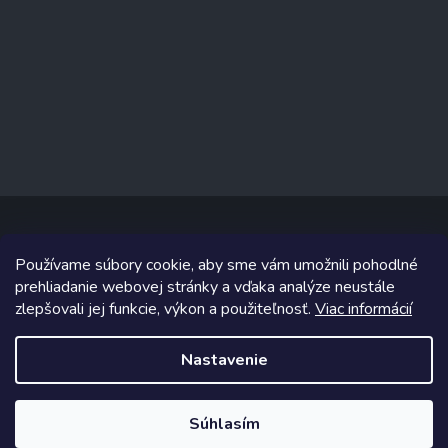
Používame súbory cookie, aby sme vám umožnili pohodlné
Copyright 2026
predajnaporcelanu.sk
. Všetky práva vyhradené.
prehliadanie webovej stránky a vďaka analýze neustále
ZĽAVA až 50% NA všetko
zlepšovali jej funkcie, výkon a použiteľnosť.
Viac informácií
Grafický návrh vytvoril a na Shoptet implementoval
Tomáš Hlad
&
Shoptetak.cz
.
Akcia platí do 19.4.2026
Nastavenie
Vytvoril Shoptet
Zľavy uvedené pri jednotlivých produktoch
Súhlasím