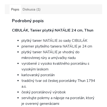
porcelánu s...
porcelánu s vysokým...
Popis
Diskusia (1)
Podrobný popis
CIBULÁK, Tanier plytký NATÁLIE 24 cm, Thun
plytký tanier NATÁLIE zo sady CIBULÁK
priemer plytkého taniera NATÁLIE je 24 cm
plytký tanier NATÁLIE je vhodný do
mikrovlnnej rúry a umývačky riadu
vyrobené z vysoko kvalitného porcelánu s
vysokým leskom
karlovarský porcelán
tradičný tvar od českej porcelánky Thun 1794
a.s.
český porcelánový výrobok
servírujte pokrmy a nápoje na porcelán, ktorý
je overený generáciami