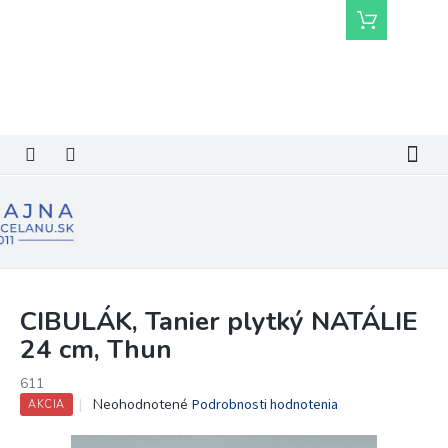
Prejsť
Nákupný
na
košík
obsah
CIBULÁK, Tanier plytký NATÁLIE
24 cm, Thun
611
Priemerné
Neohodnotené
Podrobnosti hodnotenia
AKCIA
hodnotenie
produktu