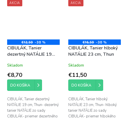
AKCIA
AKCIA
€12,50
–30 %
€16,50
–30 %
CIBULÁK, Tanier
CIBULÁK, Tanier hlboký
dezertný NATÁLIE 19
NATÁLIE 23 cm, Thun
cm, Thun
Skladom
Skladom
€8,70
€11,50
DO KOŠÍKA
DO KOŠÍKA
CIBULÁK, Tanier dezertný
CIBULÁK, Tanier hlboký
NATÁLIE 19 cm, Thun- dezertný
NATÁLIE 23 cm, Thun- hlboký
tanier NATÁLIE zo sady
tanier NATÁLIE zo sady
CIBULÁK- priemer dezertného
CIBULÁK- priemer hlbokého
taniera NATÁLIE je 19 cm-
taniera NATÁLIE je 23 cm-
vyrobené z vysoko kvalitného
vyrobené z vysoko kvalitného