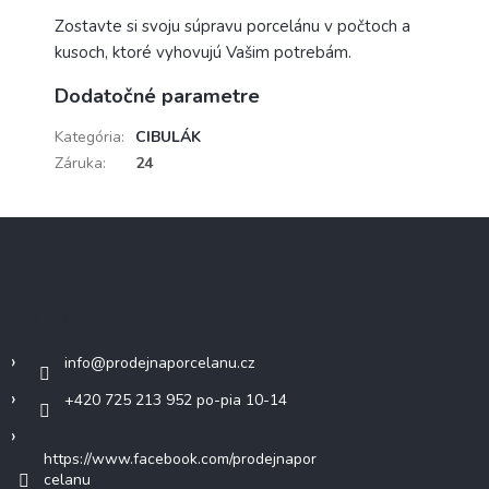
Zostavte si svoju súpravu porcelánu v počtoch a
kusoch, ktoré vyhovujú Vašim potrebám.
Dodatočné parametre
Kategória
:
CIBULÁK
Záruka
:
24
Z
á
p
ä
Kontakt
t
i
info
@
prodejnaporcelanu.cz
e
+420 725 213 952 po-pia 10-14
https://www.facebook.com/prodejnapor
celanu