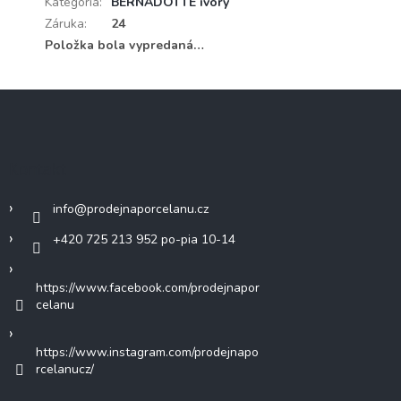
Kategória
:
BERNADOTTE ivory
Záruka
:
24
Položka bola vypredaná…
Z
á
p
ä
Kontakt
t
i
info
@
prodejnaporcelanu.cz
e
+420 725 213 952 po-pia 10-14
https://www.facebook.com/prodejnapor
celanu
https://www.instagram.com/prodejnapo
rcelanucz/