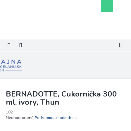
Prejsť
Nákupný
na
košík
obsah
BERNADOTTE, Cukornička 300
ml, ivory, Thun
102
Priemerné
Neohodnotené
Podrobnosti hodnotenia
hodnotenie
produktu