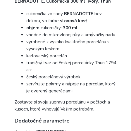
BERNADOTTE, Cukornička 300 ml, ivory, Thun
cukornička zo sady
BERNADOTTE
bez
dekoru, vo farbe
slonová kosť
objem
cukorničky:
300 ml
vhodné do mikrovlnnej rúry a umývačky riadu
vyrobené z vysoko kvalitného porcelánu s
vysokým leskom
karlovarský porcelán
tradičný tvar od českej porcelánky Thun 1794
a.s.
český porcelánový výrobok
servírujte pokrmy a nápoje na porcelán, ktorý
je overený generáciami
Zostavte si svoju súpravu porcelánu v počtoch a
kusoch, ktoré vyhovujú Vašim potrebám.
Dodatočné parametre