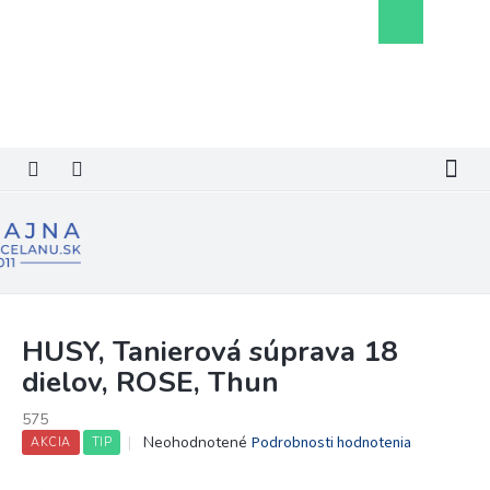
Prejsť
Nákupný
na
košík
obsah
HUSY, Tanierová súprava 18
dielov, ROSE, Thun
575
Priemerné
Neohodnotené
Podrobnosti hodnotenia
AKCIA
TIP
hodnotenie
produktu