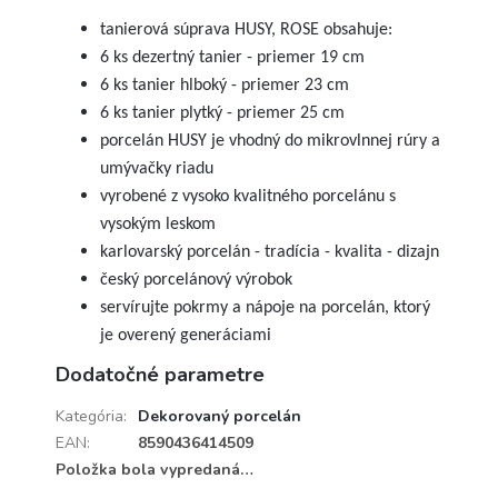
tanierová súprava HUSY, ROSE obsahuje:
6 ks dezertný tanier - priemer 19 cm
6 ks tanier hlboký - priemer 23 cm
6 ks tanier plytký - priemer 25 cm
porcelán HUSY je vhodný do mikrovlnnej rúry a
umývačky riadu
vyrobené z vysoko kvalitného porcelánu s
vysokým leskom
karlovarský porcelán - tradícia - kvalita - dizajn
český porcelánový výrobok
servírujte pokrmy a nápoje na porcelán, ktorý
je overený generáciami
Dodatočné parametre
Kategória
:
Dekorovaný porcelán
EAN
:
8590436414509
Položka bola vypredaná…