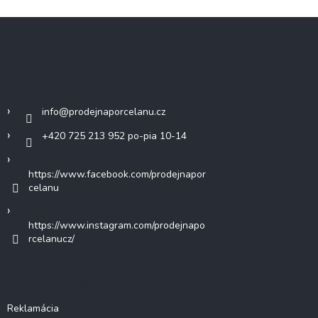
Z
á
p
ä
Kontakt
t
i
info
@
prodejnaporcelanu.cz
e
+420 725 213 952 po-pia 10-14
https://www.facebook.com/prodejnapor
celanu
https://www.instagram.com/prodejnapo
rcelanucz/
Dôležité informácie
Reklamácia