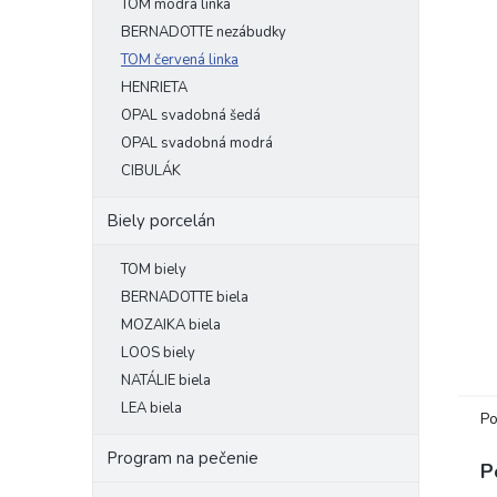
TOM modrá linka
BERNADOTTE nezábudky
TOM červená linka
HENRIETA
OPAL svadobná šedá
OPAL svadobná modrá
CIBULÁK
Biely porcelán
TOM biely
BERNADOTTE biela
MOZAIKA biela
LOOS biely
NATÁLIE biela
LEA biela
Po
Program na pečenie
P