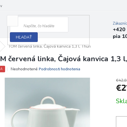
ov
Zákazní
+420 
pia 1
HĽADAŤ
TOM červená linka, Čajová kanvica 1,3 l, Thun
M červená linka, Čajová kanvica 1,3 l
Priemerné
Neohodnotené
Podrobnosti hodnotenia
IA
hodnotenie
produktu
€42,8
je
€2
0,0
z
Jedno
Skl
5
cena:
hviezdičiek.