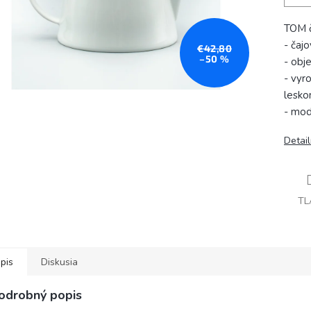
TOM č
- čaj
€42,80
–50 %
- obj
- vyr
lesk
- mod
Detai
TL
pis
Diskusia
odrobný popis