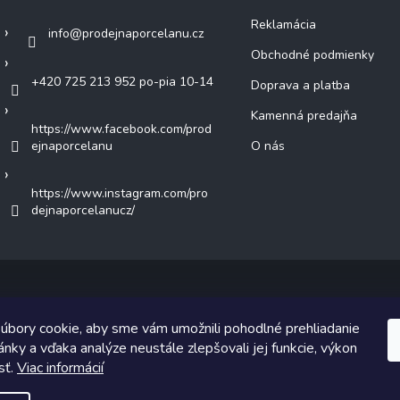
Reklamácia
info
@
prodejnaporcelanu.cz
Obchodné podmienky
+420 725 213 952 po-pia 10-14
Doprava a platba
Kamenná predajňa
https://www.facebook.com/prod
ejnaporcelanu
O nás
https://www.instagram.com/pro
dejnaporcelanucz/
Copyright 2026
predajnaporcelanu.sk
. Všetky práva vyhradené.
úbory cookie, aby sme vám umožnili pohodlné prehliadanie
nky a vďaka analýze neustále zlepšovali jej funkcie, výkon
ický návrh vytvoril a na Shoptet implementoval
Tomáš Hlad
&
Shoptet
sť.
Viac informácií
Vytvoril Shoptet