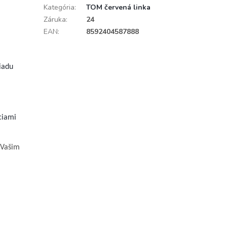
Kategória
:
TOM červená linka
Záruka
:
24
EAN
:
8592404587888
iadu
ciami
 Vašim