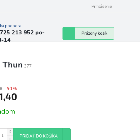
Prihlásenie
cka podpora:
725 213 952 po-
Nákupný
Prázdny košík
0-14
košík
, Thun
377
0
–50 %
1,40
tková
adom
PRIDAŤ DO KOŠÍKA