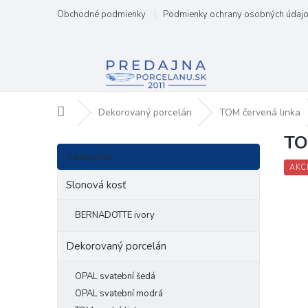
Prejsť
Obchodné podmienky
Podmienky ochrany osobných údaj
na
obsah
Domov
Dekorovaný porcelán
TOM červená linka
TO
B
Preskočiť
o
Kategórie
kategórie
č
AKC
n
Slonová kosť
ý
p
BERNADOTTE ivory
a
n
Dekorovaný porcelán
e
l
OPAL svatební šedá
OPAL svatební modrá