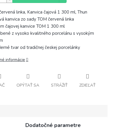
ervená linka, Kanvica čajová 1 300 ml, Thun
ová kanvica zo sady TOM červená linka
em čajovej kanvice TOM 1 300 ml
obené z vysoko kvalitného porcelánu s vysokým
om
erné tvar od tradičnej českej porcelánky
lné informácie
AČ
OPÝTAŤ SA
STRÁŽIŤ
ZDIEĽAŤ
Dodatočné parametre