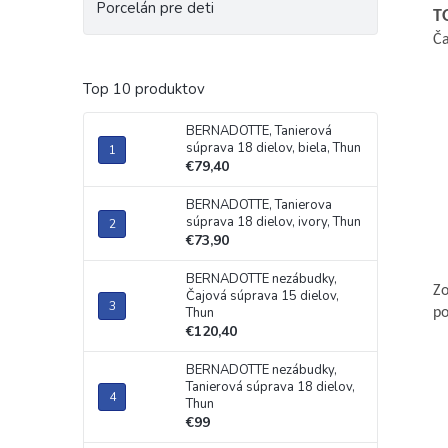
Porcelán pre deti
T
Ča
Top 10 produktov
BERNADOTTE, Tanierová
súprava 18 dielov, biela, Thun
€79,40
BERNADOTTE, Tanierova
súprava 18 dielov, ivory, Thun
€73,90
BERNADOTTE nezábudky,
Zo
Čajová súprava 15 dielov,
Thun
p
€120,40
BERNADOTTE nezábudky,
Tanierová súprava 18 dielov,
Thun
€99