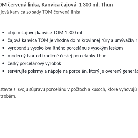
OM červená linka, Kanvica čajová 1 300 ml, Thun
jová kanvica zo sady TOM červená linka
objem čajovej kanvice TOM 1 300 ml
čajová kanvica TOM je vhodná do mikrovlnnej rúry a umývačky r
vyrobené z vysoko kvalitného porcelánu s vysokým leskom
moderný tvar od tradičné českej porcelánky Thun
český porcelánový výrobok
servírujte pokrmy a nápoje na porcelán, ktorý je overený generá
stavte si svoju súpravu porcelánu v počtoch a kusoch, ktoré vyhovujú
otrebám.