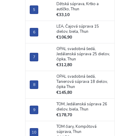
Dětská súprava, Krtko a
autíčko, Thun
€33,10
LEA, Čajová súprava 15
dielov, biela, Thun
€106,90
OPAL svadobná šedá,
Jedálenská súprava 25 dielov,
čipka, Thun
€312,80
OPAL svadobná šedá,
Tanierová súprava 18 dielov,
čipka Thun
€145,80
TOM, Jedálenská súprava 26
dielov, biela, Thun
€178,70
TOM čiary, Kompótová
súprava, Thun