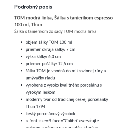
Podrobný popis
TOM modrá linka, Šálka s tanierikom espresso
100 ml, Thun
Šálka s tanierikom zo sady TOM modrá linka
objem šálky TOM 100 ml
priemer okraja šálky: 7 cm
výška šálky: 6,3 cm
priemer pošálky: 12,5 cm
šálka TOM je vhodná do mikrovlnnej rúry a
umývačky riadu
vyrobené z vysoko kvalitného porcelánu s
vysokým leskom
moderný tvar od tradičnej českej porcelánky
Thun 1794
český porcelánový výrobok
< font size=3 face="Calibri">servírujte
pokrmy a nápoje na porcelán, ktorý je