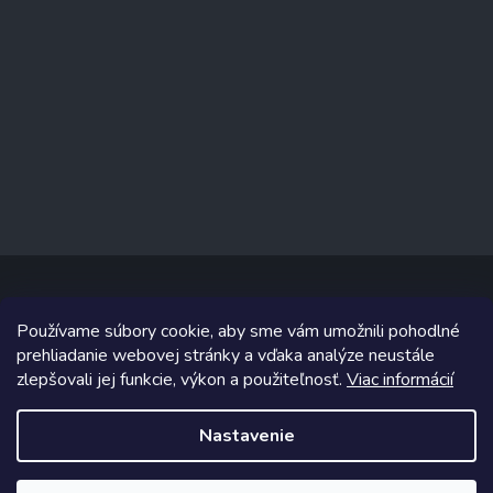
Používame súbory cookie, aby sme vám umožnili pohodlné
Copyright 2026
predajnaporcelanu.sk
. Všetky práva vyhradené.
prehliadanie webovej stránky a vďaka analýze neustále
ZĽAVA až 50% NA všetko
zlepšovali jej funkcie, výkon a použiteľnosť.
Viac informácií
Grafický návrh vytvoril a na Shoptet implementoval
Tomáš Hlad
&
Shoptetak.cz
.
Akcia platí do 19.4.2026
Nastavenie
Vytvoril Shoptet