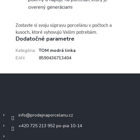
overený generáciami
Zostavte si svoju súpravu porcelánu v počtoch a
kusoch, ktoré vyhovujú Vašim potrebám.
Dodatočné parametre
Kategória
:
TOM modrá linka
EAN
:
8590436713404
Z
á
p
ä
Kontakt
t
i
info
@
prodejnaporcelanu.cz
e
+420 725 213 952 po-pia 10-14