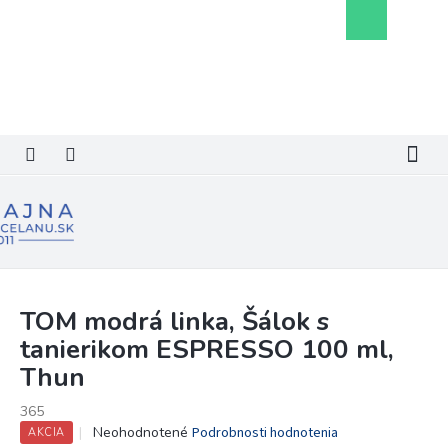
Prejsť
Nákupný
na
košík
obsah
TOM modrá linka, Šálok s
tanierikom ESPRESSO 100 ml,
Thun
365
Priemerné
Neohodnotené
Podrobnosti hodnotenia
AKCIA